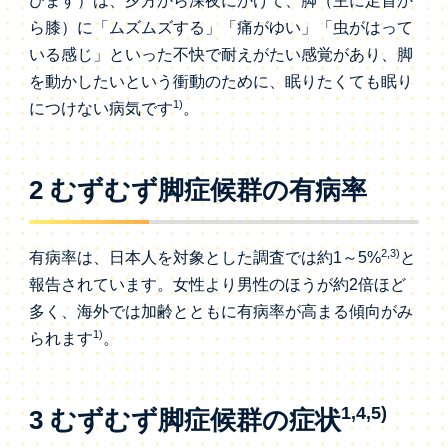
びます）は、夕方から深夜にかけて、脚（主に足首か
ら膝）に「ムズムズする」「痛がゆい」「虫がはって
いる感じ」といった不快で耐えがたい感覚があり、脚
を動かしたいという衝動のために、眠りたくても眠り
1)
につけない病気です
。
2 むずむず脚症候群の有病率
2,3)
有病率は、日本人を対象とした調査では約1～5%
と
報告されています。女性より男性のほうが約2倍ほど
多く、海外では加齢とともに有病率が高まる傾向がみ
1)
られます
。
1,4,5)
3 むずむず脚症候群の症状