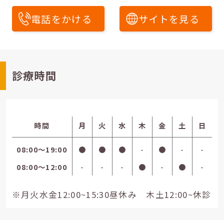
電話をかける
サイトを見る
診療時間
時間
月
火
水
木
金
土
日
08:00〜19:00
●
●
●
-
●
-
-
08:00〜12:00
-
-
-
●
-
●
-
※月火水金12:00~15:30昼休み 木土12:00~休診