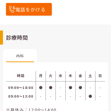
電話をかける
診療時間
内科
時間
月
火
水
木
金
土
日
09:00〜18:00
●
●
-
●
●
-
-
09:00〜13:00
-
-
-
-
-
●
-
※昼休み：12:00～14:00