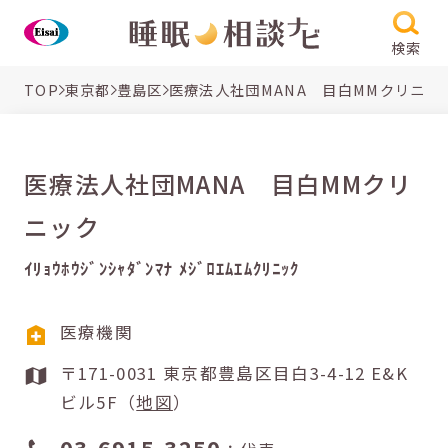
検索
TOP
東京都
豊島区
医療法人社団MANA 目白MMクリニッ
医療法人社団MANA 目白MMクリ
ニック
ｲﾘｮｳﾎｳｼﾞﾝｼｬﾀﾞﾝﾏﾅ ﾒｼﾞﾛｴﾑｴﾑｸﾘﾆｯｸ
医療機関
〒171-0031 東京都豊島区目白3-4-12 E&K
ビル5F（
地図
）
03-6915-3250