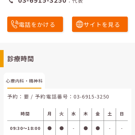
：代表
電話をかける
サイトを見る
診療時間
心療内科・精神科
予約：要 / 予約電話番号：
03-6915-3250
時間
月
火
水
木
金
土
日
09:30〜18:00
●
●
-
●
●
-
-