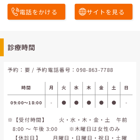
電話をかける
サイトを見る
診療時間
予約：要 / 予約電話番号：
098-863-7788
時間
月
火
水
木
金
土
日
09:00〜18:00
-
●
●
●
●
●
-
※【受付時間】 火・水・木・金・土 午前
8:00 ～ 午後 3:00 ※木曜日は女性のみ
【休診日】 月曜日・日曜日・祝日・土曜