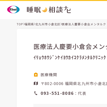
TOP
福岡県
北九州市小倉北区
医療法人慶要小倉会メンタルク
医療法人慶要小倉会メン
ｲﾘｮｳﾎｳｼﾞﾝｹｲﾖｳｶｲｺｸﾗﾒﾝﾀﾙｸﾘﾆｯｸ
医療機関
〒802-0006 福岡県北九
093-551-8086
：代表