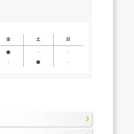
金
土
日
●
-
-
-
●
-