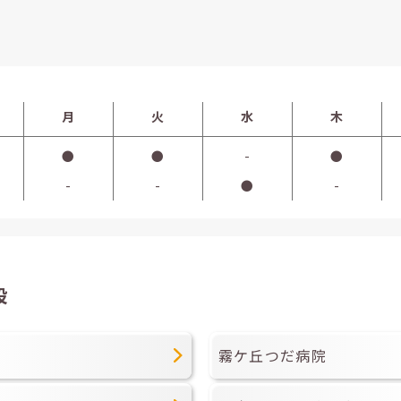
月
火
水
木
●
●
-
●
-
-
●
-
設
霧ケ丘つだ病院