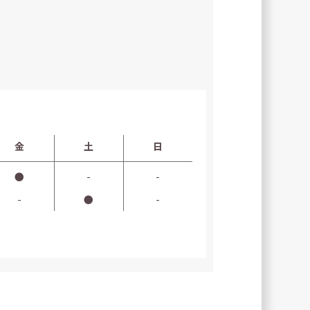
金
土
日
●
-
-
-
●
-