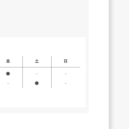
金
土
日
●
-
-
-
●
-