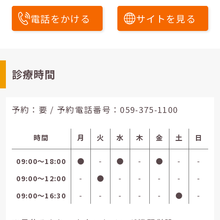
電話をかける
サイトを見る
診療時間
予約：要 / 予約電話番号：
059-375-1100
時間
月
火
水
木
金
土
日
09:00〜18:00
●
-
●
-
●
-
-
09:00〜12:00
-
●
-
-
-
-
-
09:00〜16:30
-
-
-
-
-
●
-