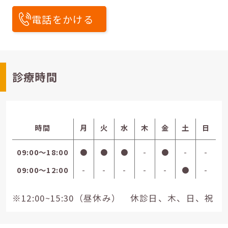
電話をかける
診療時間
時間
月
火
水
木
金
土
日
09:00〜18:00
●
●
●
-
●
-
-
09:00〜12:00
-
-
-
-
-
●
-
※12:00~15:30（昼休み） 休診日、木、日、祝