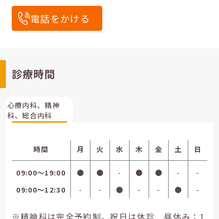
電話をかける
診療時間
心療内科、精神
科、総合内科
時間
月
火
水
木
金
土
日
09:00〜19:00
●
●
-
●
●
-
-
09:00〜12:30
-
-
●
-
-
●
-
※精神科は完全予約制。祝日は休診 昼休み：1