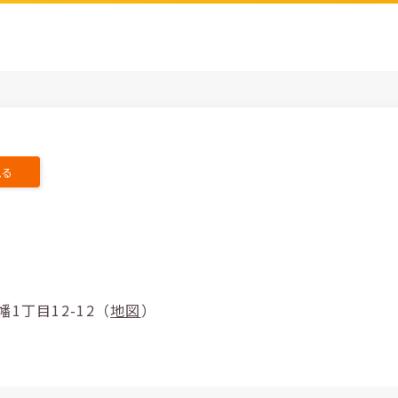
見る
北区田幡1丁目12-12（
地図
）