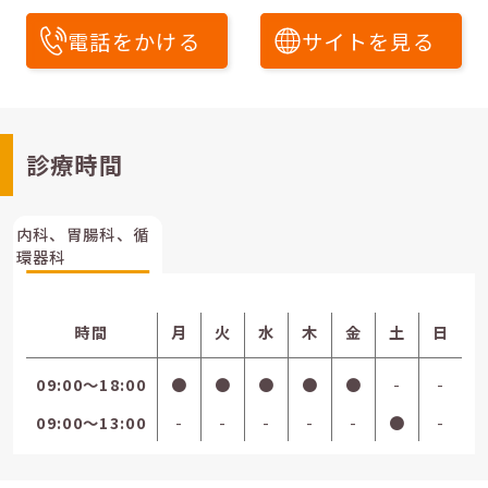
電話をかける
サイトを見る
診療時間
内科、胃腸科、循
環器科
時間
月
火
水
木
金
土
日
09:00〜18:00
●
●
●
●
●
-
-
09:00〜13:00
-
-
-
-
-
●
-