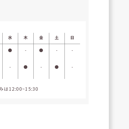
水
木
金
土
日
●
-
●
-
-
-
●
-
●
-
2:00~15:30