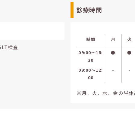
診療時間
時間
月
火
SLT検査
09:00〜18:
●
●
30
09:00〜12:
-
-
00
※月、火、水、金の昼休みは1