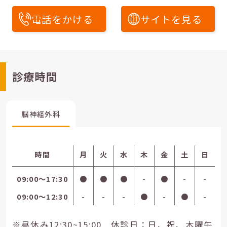
電話をかける
サイトを見る
診療時間
脳神経外科
時間
月
火
水
木
金
土
日
09:00〜17:30
●
●
●
-
●
-
-
09:00〜12:30
-
-
-
●
-
●
-
※昼休み12:30~15:00 休診日：日、祝、木曜午