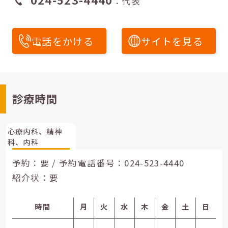
：代表
電話をかける
サイトを見る
診療時間
心療内科、精神
科、内科
予約：要 / 予約電話番号：
024-523-4440
紹介状：要
時間
月
火
水
木
金
土
日