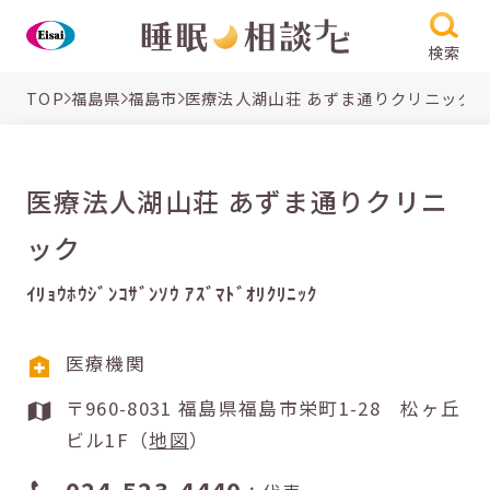
検索
TOP
福島県
福島市
医療法人湖山荘 あずま通りクリニック
医療法人湖山荘 あずま通りクリニ
ック
ｲﾘｮｳﾎｳｼﾞﾝｺｻﾞﾝｿｳ ｱｽﾞﾏﾄﾞｵﾘｸﾘﾆｯｸ
医療機関
〒960-8031 福島県福島市栄町1-28 松ヶ丘
ビル1F（
地図
）
024-523-4440