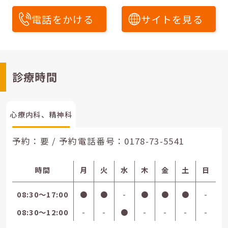
電話をかける
サイトを見る
診療時間
心療内科、精神科
予約：要 / 予約電話番号：
0178-73-5541
時間
月
火
水
木
金
土
日
08:30〜17:00
●
●
-
●
●
●
-
08:30〜12:00
-
-
●
-
-
-
-