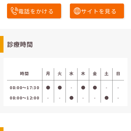
電話をかける
サイトを見る
診療時間
時間
月
火
水
木
金
土
日
08:00〜17:30
●
●
-
●
●
-
-
08:00〜12:00
-
-
●
-
-
●
-