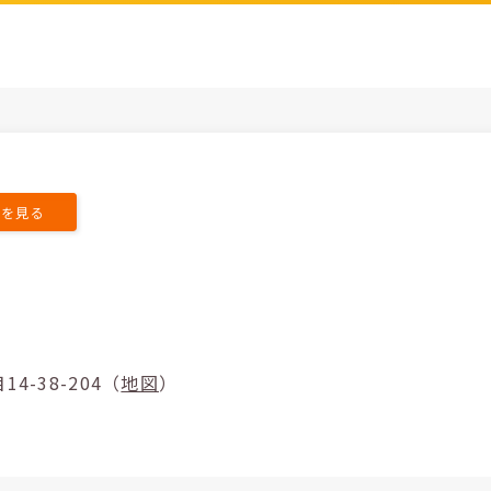
トを見る
丁目14-38-204（
地図
）