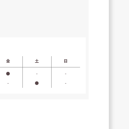
金
土
日
●
-
-
-
●
-