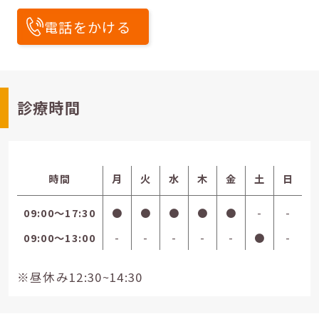
電話をかける
診療時間
時間
月
火
水
木
金
土
日
09:00〜17:30
●
●
●
●
●
-
-
09:00〜13:00
-
-
-
-
-
●
-
※昼休み12:30~14:30