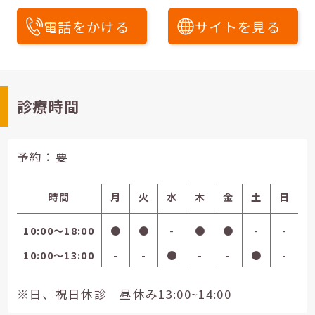
電話をかける
サイトを見る
診療時間
予約：要
時間
月
火
水
木
金
土
日
10:00〜18:00
●
●
-
●
●
-
-
10:00〜13:00
-
-
●
-
-
●
-
※日、祝日休診 昼休み13:00~14:00