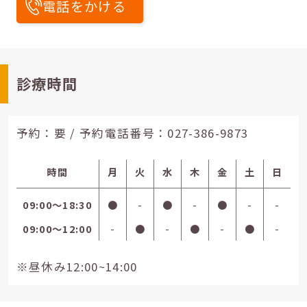
電話をかける
診療時間
予約：要 / 予約電話番号：
027-386-9873
時間
月
火
水
木
金
土
日
09:00〜18:30
●
-
●
-
●
-
-
09:00〜12:00
-
●
-
●
-
●
-
※昼休み12:00~14:00