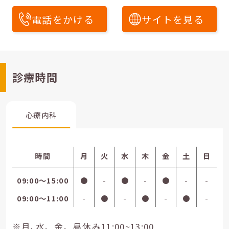
電話をかける
サイトを見る
診療時間
心療内科
時間
月
火
水
木
金
土
日
09:00〜15:00
●
-
●
-
●
-
-
09:00〜11:00
-
●
-
●
-
●
-
※月､水、金、昼休み11:00~13:00