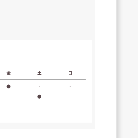
金
土
日
●
-
-
-
●
-