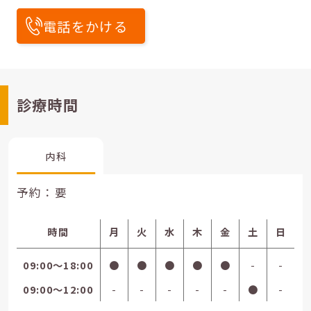
電話をかける
診療時間
内科
予約：要
時間
月
火
水
木
金
土
日
09:00〜18:00
●
●
●
●
●
-
-
09:00〜12:00
-
-
-
-
-
●
-