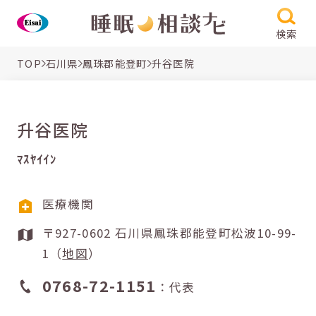
検索
TOP
石川県
鳳珠郡能登町
升谷医院
升谷医院
ﾏｽﾔｲｲﾝ
医療機関
〒927-0602 石川県鳳珠郡能登町松波10-99-
1（
地図
）
0768-72-1151
：代表