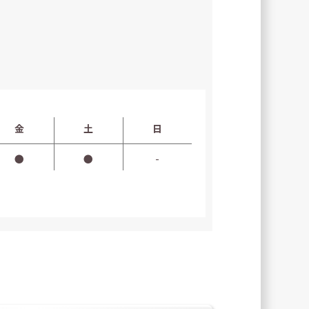
金
土
日
●
●
-