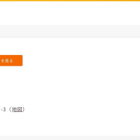
トを見る
41-3（
地図
）