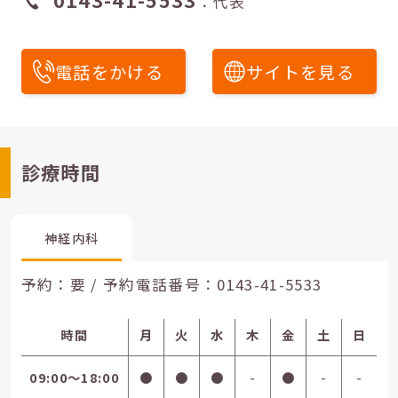
：代表
電話をかける
サイトを見る
診療時間
神経内科
予約：要 / 予約電話番号：
0143-41-5533
時間
月
火
水
木
金
土
日
09:00〜18:00
●
●
●
-
●
-
-