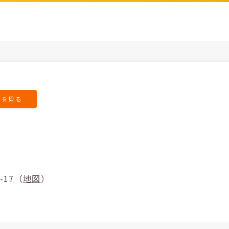
トを見る
20-17（
地図
）