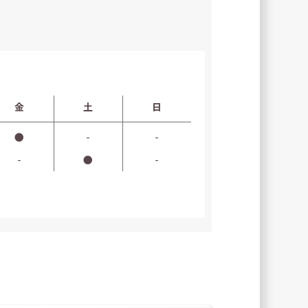
金
土
日
●
-
-
-
●
-