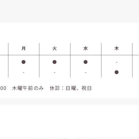
月
火
水
木
●
●
●
-
-
-
-
●
0~17:00 木曜午前のみ 休診：日曜、祝日