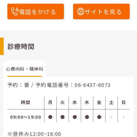
電話をかける
サイトを見る
診療時間
心療内科・精神科
予約：要 / 予約電話番号：
06-6437-6073
時間
月
火
水
木
金
土
日
09:00〜19:00
●
●
●
●
●
-
-
※昼休み12:00~16:00