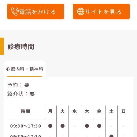
電話をかける
サイトを見る
診療時間
心療内科・精神科
予約：要
紹介状：要
時間
月
火
水
木
金
土
日
09:30〜17:30
●
●
-
●
●
-
-
09:30〜12:30
-
-
-
-
-
●
-