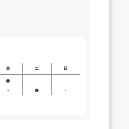
金
土
日
●
-
-
-
●
-