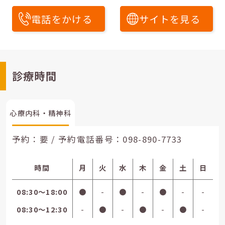
電話をかける
サイトを見る
診療時間
心療内科・精神科
予約：要 / 予約電話番号：
098-890-7733
時間
月
火
水
木
金
土
日
08:30〜18:00
●
-
●
-
●
-
-
08:30〜12:30
-
●
-
●
-
●
-