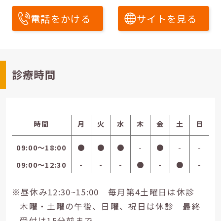
電話をかける
サイトを見る
診療時間
時間
月
火
水
木
金
土
日
09:00〜18:00
●
●
●
-
●
-
-
09:00〜12:30
-
-
-
●
-
●
-
※昼休み12:30~15:00 毎月第4土曜日は休診
木曜・土曜の午後、日曜、祝日は休診 最終
受付は15分前まで