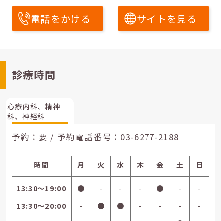
電話をかける
サイトを見る
診療時間
心療内科、精神
科、神経科
予約：要 / 予約電話番号：
03-6277-2188
時間
月
火
水
木
金
土
日
13:30〜19:00
●
-
-
-
●
-
-
13:30〜20:00
-
●
●
-
-
-
-