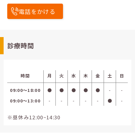
電話をかける
診療時間
時間
月
火
水
木
金
土
日
09:00〜18:00
●
●
●
●
●
-
-
09:00〜13:00
-
-
-
-
-
●
-
※昼休み12:00~14:30