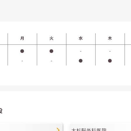
月
火
水
木
●
●
-
-
-
-
●
●
設
大杉脳外科医院