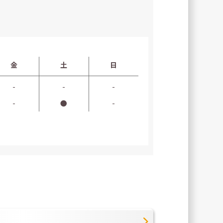
金
土
日
-
-
-
-
●
-