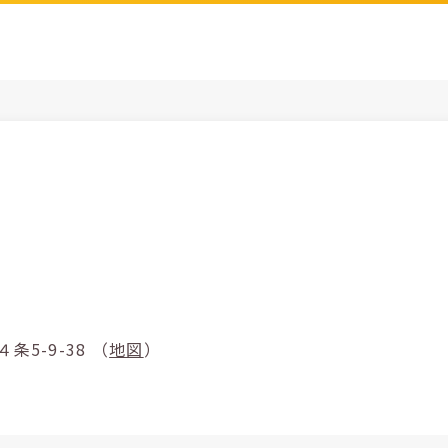
澄川４条5-9-38 （
地図
）