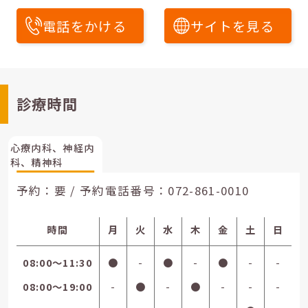
電話をかける
サイトを見る
診療時間
心療内科、神経内
科、精神科
予約：要 / 予約電話番号：
072-861-0010
時間
月
火
水
木
金
土
日
08:00〜11:30
●
-
●
-
●
-
-
08:00〜19:00
-
●
-
●
-
-
-