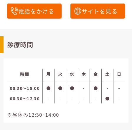
電話をかける
サイトを見る
診療時間
時間
月
火
水
木
金
土
日
08:30〜18:00
●
●
●
-
●
-
-
08:30〜12:30
-
-
-
-
-
●
-
※昼休み12:30~14:00