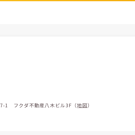
市新賀町237-1 フクダ不動産八木ビル3F（
地図
）