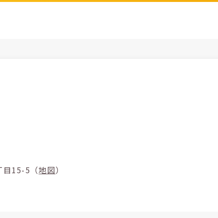
原4丁目15-5（
地図
）