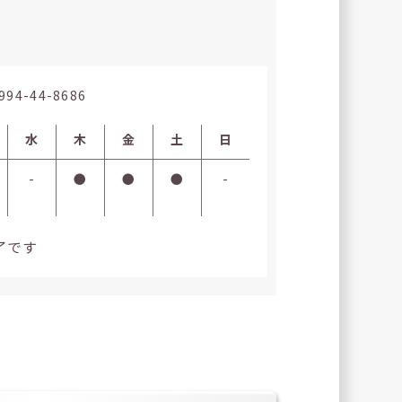
994-44-8686
水
木
金
土
日
-
●
●
●
-
了です