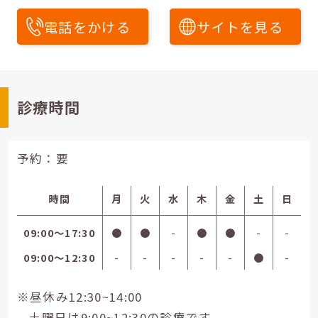
電話をかける
サイトを見る
診療時間
予約：要
時間
月
火
水
木
金
土
日
09:00〜17:30
●
●
-
●
●
-
-
09:00〜12:30
-
-
-
-
-
●
-
※昼休み12:30~14:00
土曜日は9:00~12:30の診療です