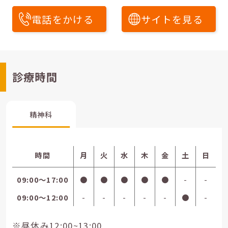
電話をかける
サイトを見る
診療時間
精神科
時間
月
火
水
木
金
土
日
09:00〜17:00
●
●
●
●
●
-
-
09:00〜12:00
-
-
-
-
-
●
-
※昼休み12:00~13:00