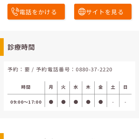
電話をかける
サイトを見る
診療時間
予約：要 / 予約電話番号：
0880-37-2220
時間
月
火
水
木
金
土
日
09:00〜17:00
●
●
●
●
●
-
-