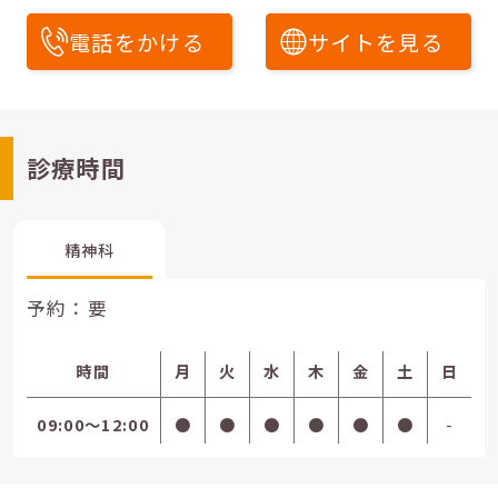
電話をかける
サイトを見る
診療時間
精神科
予約：要
時間
月
火
水
木
金
土
日
09:00〜12:00
●
●
●
●
●
●
-