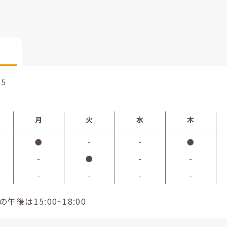
85
月
火
水
木
●
-
-
●
-
●
-
-
-
-
-
-
午後は15:00~18:00