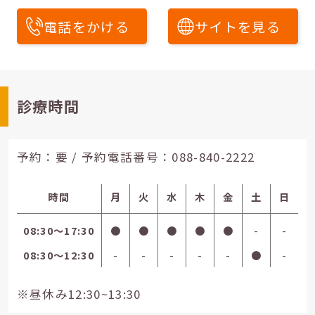
電話をかける
サイトを見る
診療時間
予約：要 / 予約電話番号：
088-840-2222
時間
月
火
水
木
金
土
日
08:30〜17:30
●
●
●
●
●
-
-
08:30〜12:30
-
-
-
-
-
●
-
※昼休み12:30~13:30