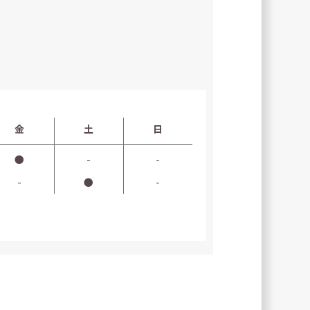
金
土
日
●
-
-
-
●
-