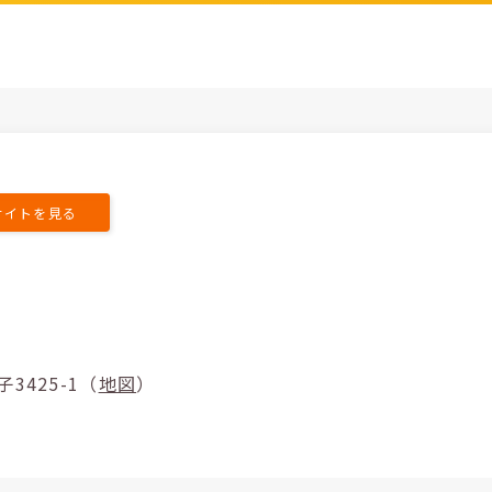
サイトを見る
町益子3425-1（
地図
）