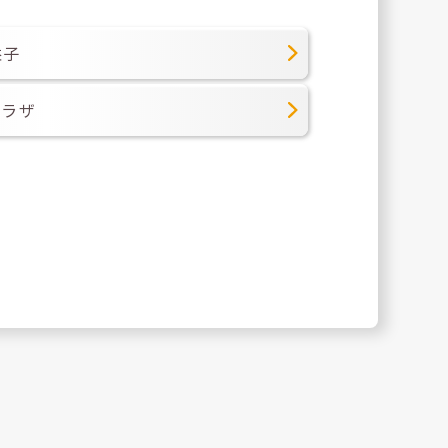
益子
プラザ