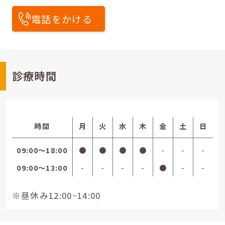
電話をかける
診療時間
時間
月
火
水
木
金
土
日
09:00〜18:00
●
●
●
●
-
-
-
09:00〜13:00
-
-
-
-
●
-
-
※昼休み12:00~14:00