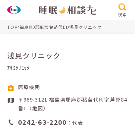
検索
TOP
福島県
耶麻郡猪苗代町
浅見クリニック
浅見クリニック
ｱｻﾐｸﾘﾆｯｸ
医療機関
〒969-3121 福島県耶麻郡猪苗代町字芦原84
番1（
地図
）
0242-63-2200
：代表