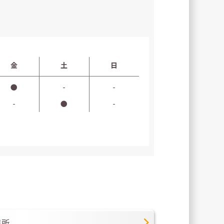
金
土
日
●
-
-
-
●
-
療所