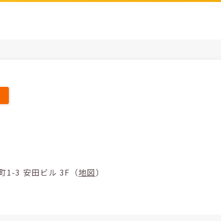
区鶴野町1-3 安田ビル 3F（
地図
）