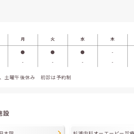
月
火
水
木
●
●
●
-
-
-
-
-
日、祝、土曜午後休み 初診は予約制
施設
田本院
杉浦内科オーエーピー診